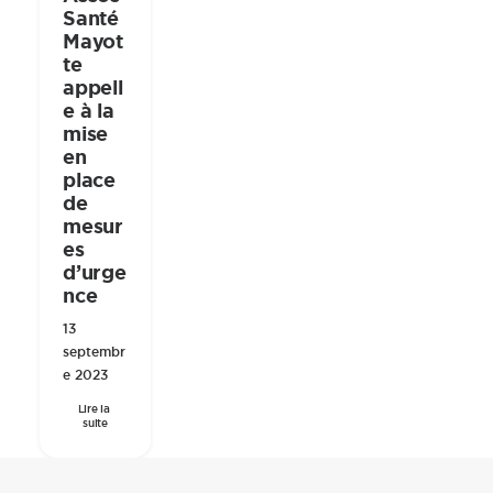
Santé
Mayot
te
appell
e à la
mise
en
place
de
mesur
es
d’urge
nce
13
septembr
e 2023
Lire la 
suite